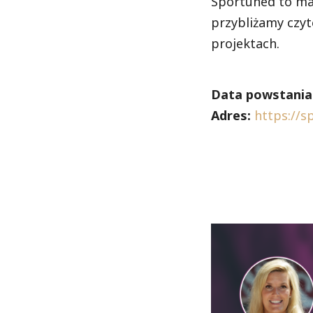
Sportuned to mag
przybliżamy czy
projektach.
Data powstania
Adres:
https://