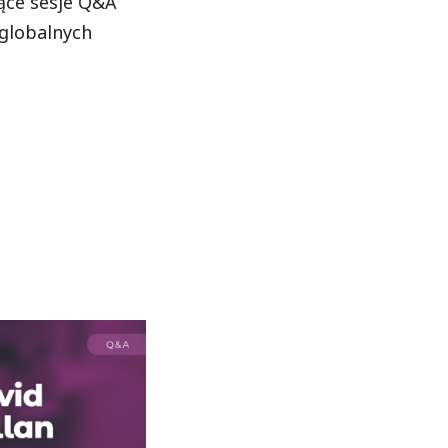
ące sesje Q&A
 globalnych