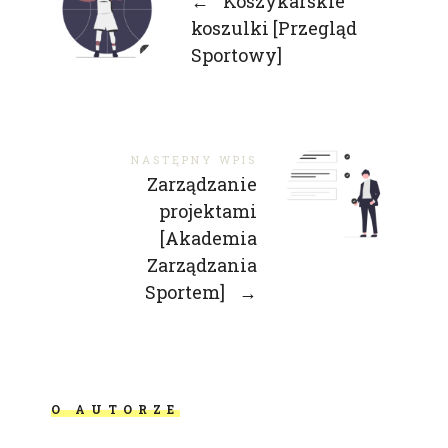
←
Koszykarskie
koszulki [Przegląd
Sportowy]
NASTĘPNY WPIS
Zarządzanie
projektami
[Akademia
Zarządzania
Sportem]
→
O AUTORZE